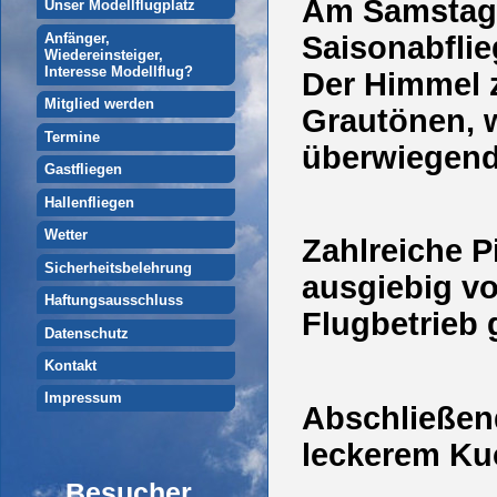
Am Samstag 
Unser Modellflugplatz
Saisonabfli
Anfänger,
Wiedereinsteiger,
Interesse Modellflug?
Der Himmel z
Mitglied werden
Grautönen, w
Termine
überwiegend
Gastfliegen
Hallenfliegen
Wetter
Zahlreiche P
Sicherheitsbelehrung
ausgiebig vo
Haftungsausschluss
Flugbetrieb 
Datenschutz
Kontakt
Impressum
Abschließen
leckerem Ku
Besucher