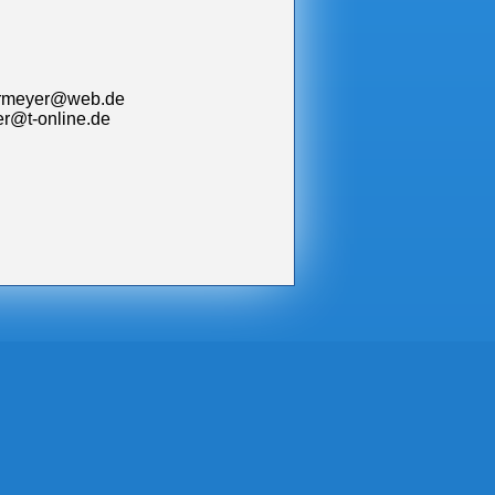
ermeyer@web.de
@t-online.de