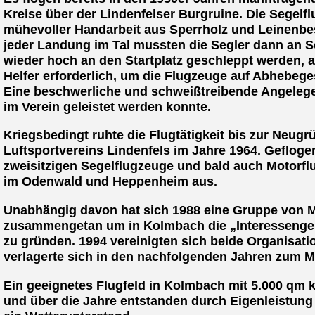
Kreise über der Lindenfelser Burgruine. Die Segel
mühevoller Handarbeit aus Sperrholz und Leinenbe
jeder Landung im Tal mussten die Segler dann an S
wieder hoch an den Startplatz geschleppt werden, 
Helfer erforderlich, um die Flugzeuge auf Abhebege
Eine beschwerliche und schweißtreibende Angeleg
im Verein geleistet werden konnte.
Kriegsbedingt ruhte die Flugtätigkeit bis zur Neug
Luftsportvereins Lindenfels im Jahre 1964. Gefloge
zweisitzigen Segelflugzeuge und bald auch Motorfl
im Odenwald und Heppenheim aus.
Unabhängig davon hat sich 1988 eine Gruppe von M
zusammengetan um in Kolmbach die „Interessengem
zu gründen. 1994 vereinigten sich beide Organisat
verlagerte sich in den nachfolgenden Jahren zum M
Ein geeignetes Flugfeld in Kolmbach mit 5.000 qm
und über die Jahre entstanden durch Eigenleistung