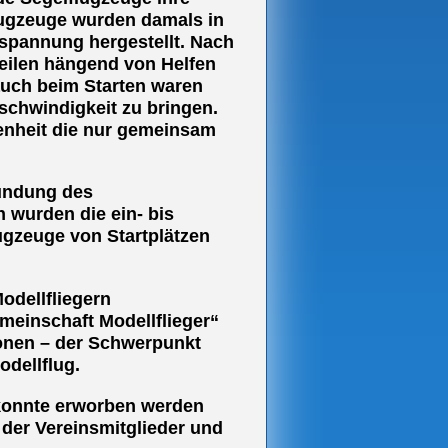
flugzeuge wurden damals in
spannung hergestellt. Nach
eilen hängend von Helfen
auch beim Starten waren
schwindigkeit zu bringen.
enheit die nur gemeinsam
ründung des
n wurden die ein- bis
ugzeuge von Startplätzen
odellfliegern
einschaft Modellflieger“
ionen – der Schwerpunkt
odellflug.
 konnte erworben werden
 der Vereinsmitglieder und