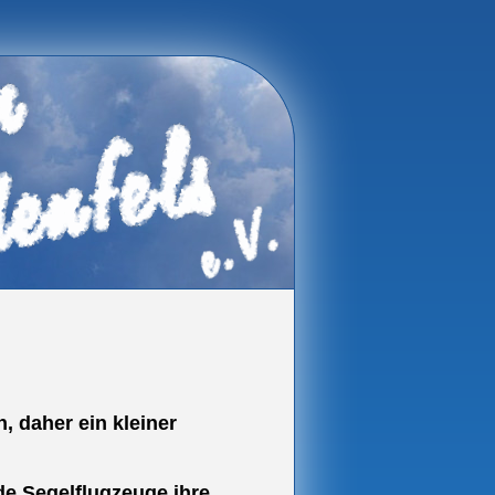
, daher ein kleiner
de Segelflugzeuge ihre