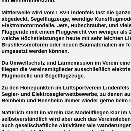
ein Wetterunterstand.
Mittlerweile wird vom LSV-Lindenfels fast die ganze
abgedeckt, Segelflugzeuge, wendige Kunstflugmodel
Elektromotormodelle, Jets, Hubschrauber, und viele
Fluggeräte mit einem Fluggewicht von weniger als 
welche Höchstleistungen heute mit sehr leichten Li
Brushlessmotoren oder neuen Baumaterialien im fe
umgesetzt werden können.
Da Umweltschutz und Lärmemission im Verein eine w
fliegen die Vereinsmitglieder ausschließlich elektr
Flugmodelle und Segelflugzeuge.
Zu den Höhepunkten im Luftsportverein Lindenfels 
Segler- und Elektroseglerwettbewerbe, zu denen au
Reinheim und Bensheim immer wieder gerne beim L
Natürlich steht im Verein das Modellfliegen klar im
selbstverständlich wird aber auch das Vereinsleben 
auch gesellschaftliche Aktivitäten wie Wanderungen