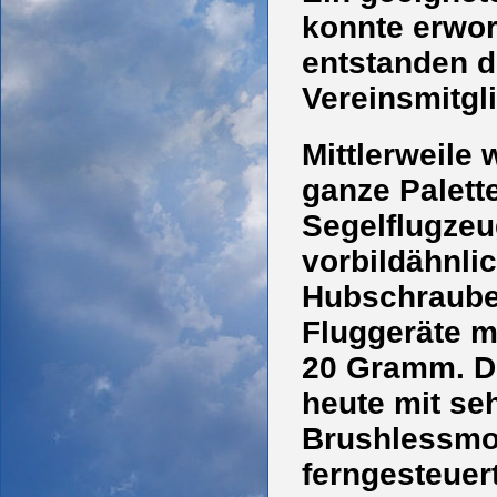
konnte erwor
entstanden d
Vereinsmitgl
Mittlerweile 
ganze Palett
Segelflugzeu
vorbildähnli
Hubschrauber
Fluggeräte m
20 Gramm. Di
heute mit seh
Brushlessmo
ferngesteuer