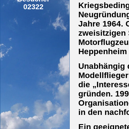
Kriegsbedingt
02322
Neugründung 
Jahre 1964. 
zweisitzigen
Motorflugzeu
Heppenheim 
Unabhängig d
Modellflieg
die „Interes
gründen. 199
Organisation
in den nachf
Ein geeignet