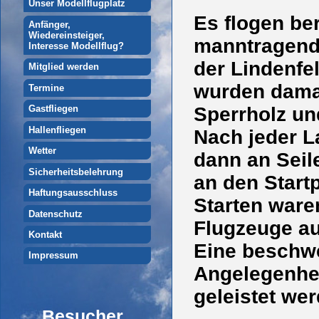
Unser Modellflugplatz
Es flogen be
Anfänger,
Wiedereinsteiger,
manntragende
Interesse Modellflug?
der Lindenfe
Mitglied werden
wurden damal
Termine
Sperrholz un
Gastfliegen
Hallenfliegen
Nach jeder L
Wetter
dann an Seil
Sicherheitsbelehrung
an den Start
Haftungsausschluss
Starten waren
Datenschutz
Flugzeuge au
Kontakt
Eine beschwe
Impressum
Angelegenhei
geleistet we
Besucher