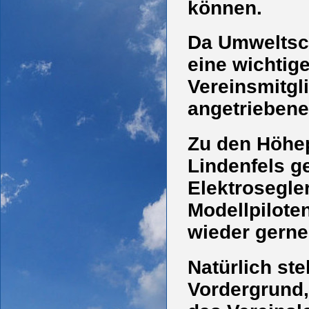
können.
Da Umweltsc
eine wichtige
Vereinsmitgl
angetriebene
Zu den Höhep
Lindenfels g
Elektrosegle
Modellpilot
wieder gerne
Natürlich ste
Vordergrund,